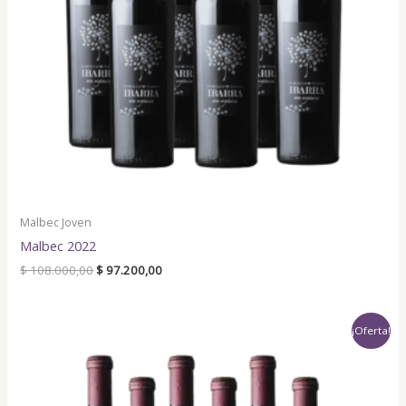
Malbec Joven
Malbec 2022
$
108.000,00
$
97.200,00
Original
Current
¡Oferta!
price
price
was:
is:
$ 108.000,00.
$ 97.200,00.