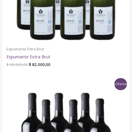
Espumante Extra Brut
Espumante Extra Brut
$
90.000,00
$
82.000,00
Original
Current
¡Oferta!
price
price
was:
is:
$ 108.000,00.
$ 97.200,00.