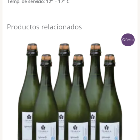
Temp. de servicio: 12° – 17° C
Productos relacionados
Original
Current
¡Oferta!
price
price
was:
is:
$ 90.000,00.
$ 82.000,00.