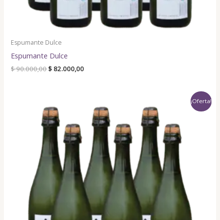
Espumante Dulce
Espumante Dulce
$
90.000,00
$
82.000,00
Original
Current
¡Oferta!
price
price
was:
is:
$ 90.000,00.
$ 82.000,00.